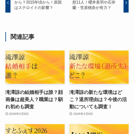
から？2015年頃から！原因
想11人！櫻井美羽や石井
はステロイドの影響？
蘭・笠原桃奈が有力？
関連記事
滝澤諒の結婚相手は誰？顔
滝澤諒の新たな環境はど
画像は超美人？職業は？馴
こ？退所理由は？今後の活
れ初めも調査
動についても調査！
2026年2月9日
2026年2月9日