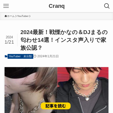
Cranq
ホーム
YouTuber
2024最新！戦慄かなの＆DJまるの
2024
匂わせ14選！インスタ声入りで家
1/21
族公認？
2024年1月21日
YouTuber
未分類