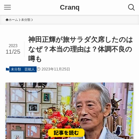
Cranq
ホーム
未分類
神田正輝が旅サラダ欠席したのは
2023
なぜ？本当の理由は？体調不良の
11/25
噂も
2023年11月25日
未分類
芸能人