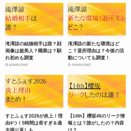
滝澤諒の結婚相手は誰？顔
滝澤諒の新たな環境はど
画像は超美人？職業は？馴
こ？退所理由は？今後の活
れ初めも調査
動についても調査！
2026年2月9日
2026年2月9日
すとふぇす2026が炎上！理
【14th】櫻坂46のリーク情
由4つ！5時間は長すぎ＆過
報とは？誰がしたの？内容
去掘り返しも
は？