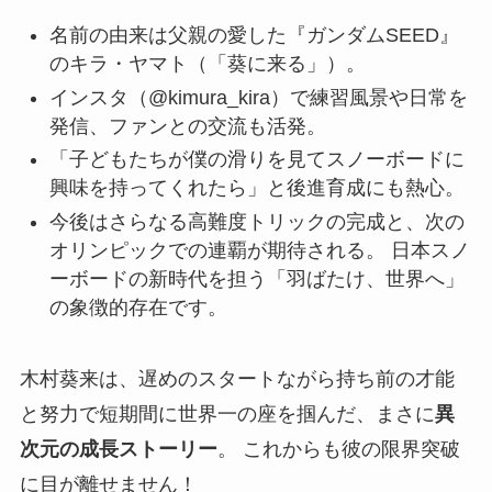
名前の由来は父親の愛した『ガンダムSEED』
のキラ・ヤマト（「葵に来る」）。
インスタ（@kimura_kira）で練習風景や日常を
発信、ファンとの交流も活発。
「子どもたちが僕の滑りを見てスノーボードに
興味を持ってくれたら」と後進育成にも熱心。
今後はさらなる高難度トリックの完成と、次の
オリンピックでの連覇が期待される。 日本スノ
ーボードの新時代を担う「羽ばたけ、世界へ」
の象徴的存在です。
木村葵来は、遅めのスタートながら持ち前の才能
と努力で短期間に世界一の座を掴んだ、まさに
異
次元の成長ストーリー
。 これからも彼の限界突破
に目が離せません！