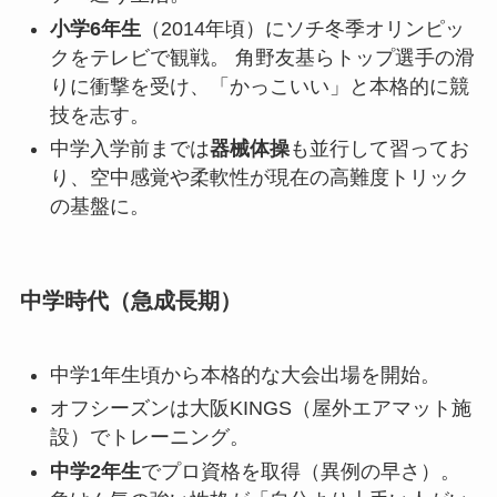
小学6年生
（2014年頃）にソチ冬季オリンピッ
クをテレビで観戦。 角野友基らトップ選手の滑
りに衝撃を受け、「かっこいい」と本格的に競
技を志す。
中学入学前までは
器械体操
も並行して習ってお
り、空中感覚や柔軟性が現在の高難度トリック
の基盤に。
中学時代（急成長期）
中学1年生頃から本格的な大会出場を開始。
オフシーズンは大阪KINGS（屋外エアマット施
設）でトレーニング。
中学2年生
でプロ資格を取得（異例の早さ）。