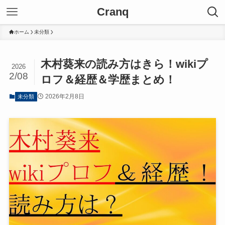
Cranq
ホーム
未分類
木村葵来の読み方はきら！wikiプ
2026
2/08
ロフ＆経歴＆学歴まとめ！
2026年2月8日
未分類