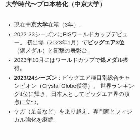
大学時代〜プロ本格化（中京大学）
現在
中京大学
在籍（3年）。
2022-23シーズンにFISワールドカップデビュ
ー。 初出場（2023年1月）で
ビッグエア3位
（銅メダル）と衝撃の表彰台。
2023年10月にはワールドカップで
銀メダル
獲
得。
2023/24シーズン
：ビッグエア種目別総合チャ
ンピオン（Crystal Globe獲得）。 世界ランキン
グ1位に輝き、日本人としてビッグエア界の頂
点に立つ。
ケガ（足首など）を乗り越え、専門家とフィジ
カル強化を継続。