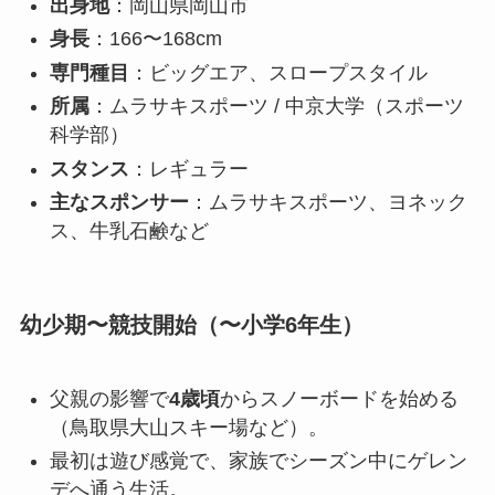
出身地
：岡山県岡山市
身長
：166〜168cm
専門種目
：ビッグエア、スロープスタイル
所属
：ムラサキスポーツ / 中京大学（スポーツ
科学部）
スタンス
：レギュラー
主なスポンサー
：ムラサキスポーツ、ヨネック
ス、牛乳石鹸など
幼少期〜競技開始（〜小学6年生）
父親の影響で
4歳頃
からスノーボードを始める
（鳥取県大山スキー場など）。
最初は遊び感覚で、家族でシーズン中にゲレン
デへ通う生活。