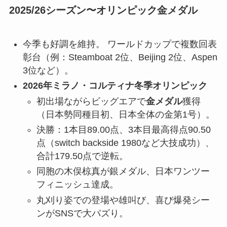
2025/26シーズン〜オリンピック金メダル
今季も好調を維持。 ワールドカップで複数回表
彰台（例：Steamboat 2位、Beijing 2位、Aspen
3位など）。
2026年ミラノ・コルティナ冬季オリンピック
初出場ながらビッグエアで
金メダル
獲得
（日本勢同種目初、日本全体の金第1号）。
決勝：1本目89.00点、3本目最高得点90.50
点（switch backside 1980など大技成功）、
合計179.50点で逆転。
同胞の木俣椋真が銀メダル、日本ワンツー
フィニッシュ達成。
丸刈り姿での登場や雄叫び、喜び爆発シー
ンがSNSで大バズり。