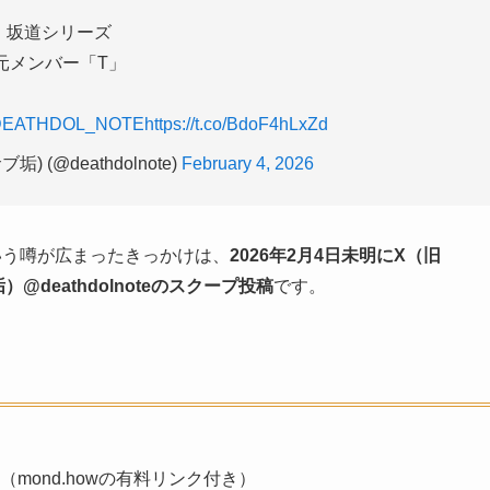
坂道シリーズ
元メンバー「T」
DEATHDOL_NOTE
https://t.co/BdoF4hLxZd
垢) (@deathdolnote)
February 4, 2026
いう噂が広まったきっかけは、
2026年2月4日未明にX（旧
垢）@deathdolnoteのスクープ投稿
です。
TE （mond.howの有料リンク付き）