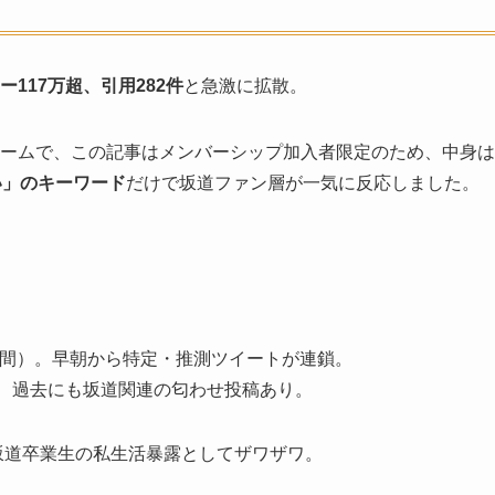
ュー117万超、引用282件
と急激に拡散。
ォームで、この記事はメンバーシップ加入者限定のため、中身は
い」のキーワード
だけで坂道ファン層が一気に反応しました。
本時間）。早朝から特定・推測ツイートが連鎖。
、過去にも坂道関連の匂わせ投稿あり。
坂道卒業生の私生活暴露としてザワザワ。