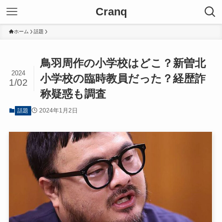
Cranq
ホーム
話題
鳥羽周作の小学校はどこ？新曽北
2024
小学校の臨時教員だった？経歴詐
1/02
称疑惑も調査
2024年1月2日
話題