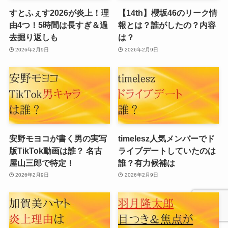
すとふぇす2026が炎上！理
【14th】櫻坂46のリーク情
由4つ！5時間は長すぎ＆過
報とは？誰がしたの？内容
去掘り返しも
は？
2026年2月9日
2026年2月9日
安野モヨコが書く男の実写
timelesz人気メンバーでド
版TikTok動画は誰？ 名古
ライブデートしていたのは
屋山三郎で特定！
誰？有力候補は
2026年2月9日
2026年2月9日