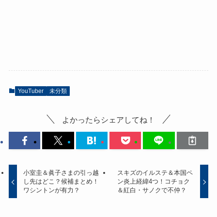
YouTuber
未分類
よかったらシェアしてね！
小室圭＆眞子さまの引っ越
スキズのイルステ＆本国ペ
し先はどこ？候補まとめ！
ン炎上経緯4つ！コチョク
ワシントンが有力？
＆紅白・サノクで不仲？