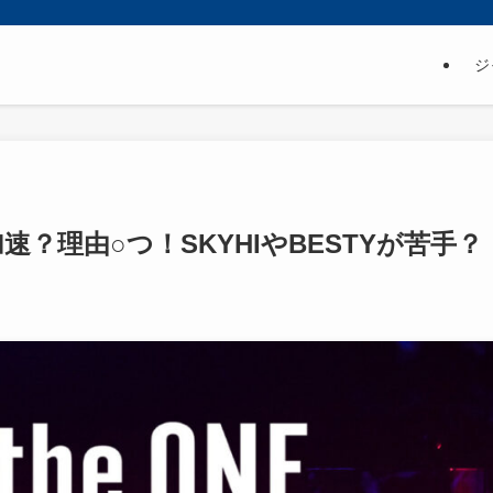
ジ
加速？理由○つ！SKYHIやBESTYが苦手？