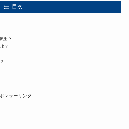
目次
流出？
流出？
？
ポンサーリンク