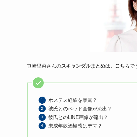
笹崎里菜さんの
スキャンダルまとめは、こちら
で
ホステス経験を暴露？
彼氏とのベッド画像が流出？
彼氏とのLINE画像が流出？
未成年飲酒疑惑はデマ？