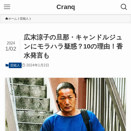
Cranq
ホーム
芸能人
広末涼子の旦那・キャンドルジュ
2024
ンにモラハラ疑惑？10の理由！香
1/02
水発言も
2024年1月2日
芸能人