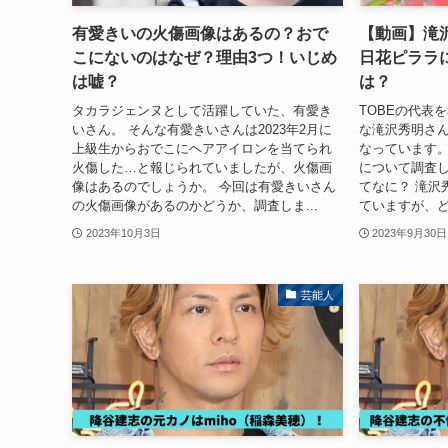
有愛きいの火傷画像はあるの？おで
【動画】滝
こにないのはなぜ？理由3つ！いじめ
日花ピララに
は嘘？
は？
タカラジェンヌとして活躍していた、有愛き
TOBEの代表
いさん。 そんな有愛きいさんは2023年2月に
な滝沢秀明さ
上級生からおでこにヘアアイロンを当てられ
なっています。
火傷した…と報じられていましたが、火傷画
について調査し
像はあるのでしょうか。 今回は有愛きいさん
てなに？ 滝沢
の火傷画像があるのかどうか、調査しま...
ていますが、ど
2023年10月3日
2023年9月30日
芸能人