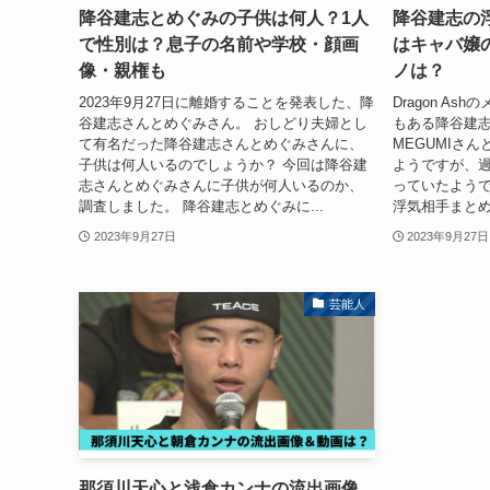
降谷建志とめぐみの子供は何人？1人
降谷建志の
で性別は？息子の名前や学校・顔画
はキャバ嬢
像・親権も
ノは？
2023年9月27日に離婚することを発表した、降
Dragon As
谷建志さんとめぐみさん。 おしどり夫婦とし
もある降谷建志
て有名だった降谷建志さんとめぐみさんに、
MEGUMIさ
子供は何人いるのでしょうか？ 今回は降谷建
ようですが、
志さんとめぐみさんに子供が何人いるのか、
っていたようで
調査しました。 降谷建志とめぐみに...
浮気相手まとめ
2023年9月27日
2023年9月27日
芸能人
那須川天心と浅倉カンナの流出画像