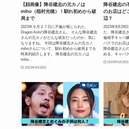
【顔画像】降谷建志の元カノは
降谷建志の
miho（稲村光穂）！馴れ初めから破
のお店はど
局まで
辺？
2023年９月２７日に不倫が報じられた、
2023年9月
Dragon Ashの降谷建志さん。 そんな降谷建志
た、降谷建志さ
さんの元カノがどんな彼女だったのか、気に
倫相手キャバ
なりますね。 今回は降谷建志さんの元カノ
バクラのお店は
mihoさんについて、馴れ初めから破局までを
降谷建志さん
時系列紹介します。 降谷建志の元カノは
める、キャバク
miho...
2023年9月28日
2023年9月28日
芸能人