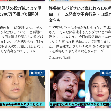
沢秀明の投げ銭とは？明
降谷建志がダサいと言われる10の
700万円投げた⁉関係
由！チーム発言や不貞行為・口説
文句も
を務める、滝沢秀明さん。 そん
2023年9月27日に不倫が報じられた、降谷
んが投げ銭している…と話題に
さん。 そんな降谷建志さんがダサいとの
 今回は滝沢秀明さんの投げ銭
浮上しているよう。 今回は降谷建志さん
ました。 滝沢秀明の投げ銭っ
サい！と言われる理由について調査しまし
秀明さんの投げ銭が話題となっ
た。 降谷建志がダサい！の声 多くの女性
んな内容なのでしょうか...
ンを獲得してきた降谷建志さんに、ダ...
2023年9月28日
芸能人
芸