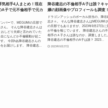
浮気相手4人まとめ！現在
降谷建志の不倫相手A子は誰？キ
のA子で元不倫相手で元カ
嬢の顔画像やプロフィールも調査
ドラゴンアッシュのボーカル担当の、降谷
志さｎ。 そんな降谷建志さんはMEGUMI
hのメンバーで、MEGUMIの旦那で
の旦那でもありますが、2023年9月27日に
さん。 そんな降谷建志さんは
が不倫を報じています。 降谷建志さんの
んとおしどり夫婦と言われていた
相手のＡ子さんは誰なのか、調査しました
過去になんどか不倫騒動が起こ
降谷建志の不倫相手のA子は誰？ 2023...
す。 今回hあ降谷建志さんの
をお届けします。 降谷建志...
2023年9月27日