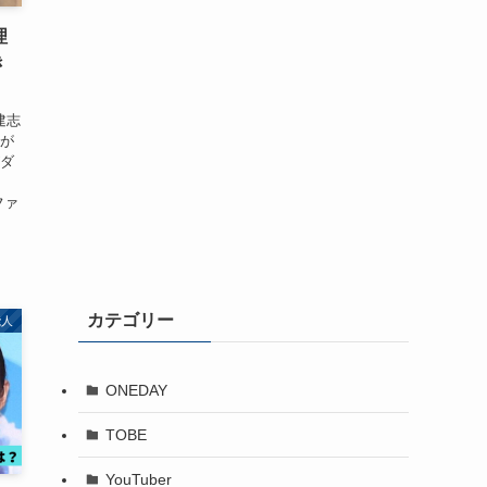
理
き
建志
声が
がダ
ファ
カテゴリー
能人
ONEDAY
TOBE
YouTuber