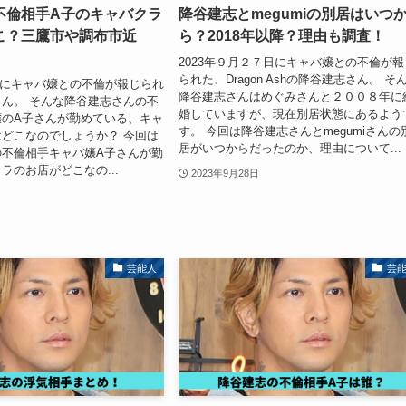
不倫相手A子のキャバクラ
降谷建志とmegumiの別居はいつ
こ？三鷹市や調布市近
ら？2018年以降？理由も調査！
2023年９月２７日にキャバ嬢との不倫が報
られた、Dragon Ashの降谷建志さん。 そ
28日にキャバ嬢との不倫が報じられ
降谷建志さんはめぐみさんと２００８年に
ん。 そんな降谷建志さんの不
婚していますが、現在別居状態にあるよう
嬢のA子さんが勤めている、キャ
す。 今回は降谷建志さんとmegumiさんの
どこなのでしょうか？ 今回は
居がいつからだったのか、理由について...
の不倫相手キャバ嬢A子さんが勤
ラのお店がどこなの...
2023年9月28日
芸能人
芸