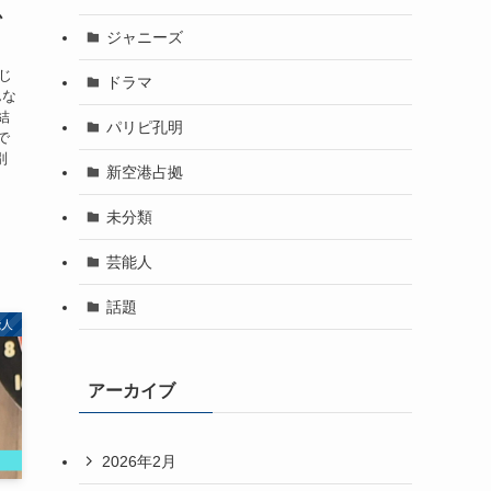
か
ジャニーズ
じ
ドラマ
んな
結
パリピ孔明
で
別
新空港占拠
未分類
芸能人
話題
能人
アーカイブ
2026年2月