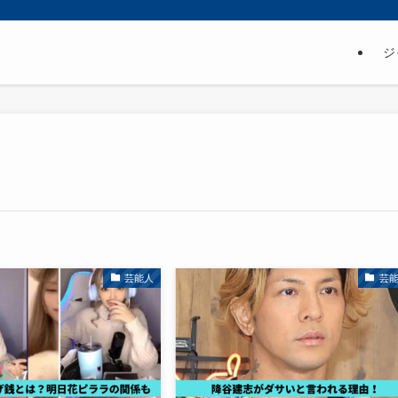
ジ
芸能人
芸