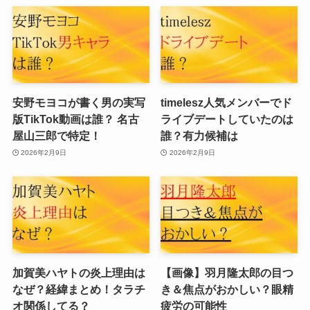
安野モヨコが書く男の実写
timelesz人気メンバーでド
版TikTok動画は誰？ 名古
ライブデートしていたのは
屋山三郎で特定！
誰？有力候補は
2026年2月9日
2026年2月9日
加賀美ハヤトの炎上理由は
【画像】羽月隆太郎の目つ
なぜ？経緯まとめ！タラチ
き＆焦点がおかしい？眼精
オ関係してる？
疲労の可能性