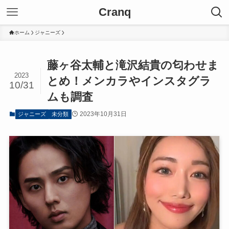
Cranq
ホーム
ジャニーズ
藤ヶ谷太輔と滝沢結貴の匂わせま
2023
とめ！メンカラやインスタグラ
10/31
ムも調査
2023年10月31日
ジャニーズ
未分類