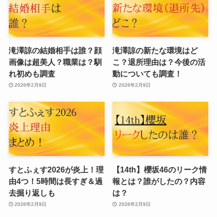
滝澤諒の結婚相手は誰？顔
滝澤諒の新たな環境はど
画像は超美人？職業は？馴
こ？退所理由は？今後の活
れ初めも調査
動についても調査！
2026年2月9日
2026年2月9日
すとふぇす2026が炎上！理
【14th】櫻坂46のリーク情
由4つ！5時間は長すぎ＆過
報とは？誰がしたの？内容
去掘り返しも
は？
2026年2月9日
2026年2月9日