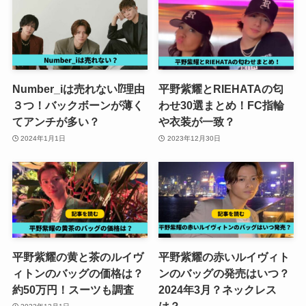
Number_iは売れない⁉理由
平野紫耀とRIEHATAの匂
３つ！バックボーンが薄く
わせ30選まとめ！FC指輪
てアンチが多い？
や衣装が一致？
2024年1月1日
2023年12月30日
平野紫耀の黄と茶のルイヴ
平野紫耀の赤いルイヴィト
ィトンのバッグの価格は？
ンのバッグの発売はいつ？
約50万円！スーツも調査
2024年3月？ネックレス