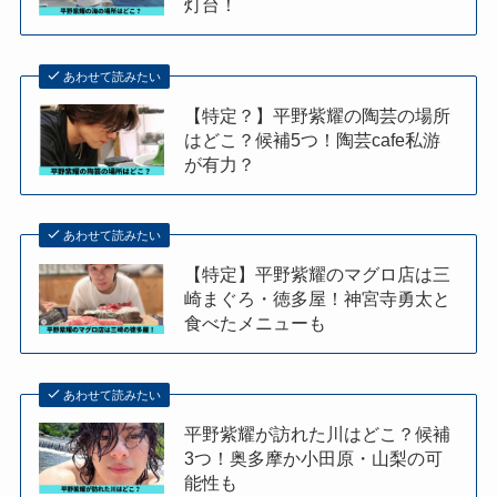
灯台！
あわせて読みたい
【特定？】平野紫耀の陶芸の場所
はどこ？候補5つ！陶芸cafe私游
が有力？
あわせて読みたい
【特定】平野紫耀のマグロ店は三
崎まぐろ・徳多屋！神宮寺勇太と
食べたメニューも
あわせて読みたい
平野紫耀が訪れた川はどこ？候補
3つ！奥多摩か小田原・山梨の可
能性も