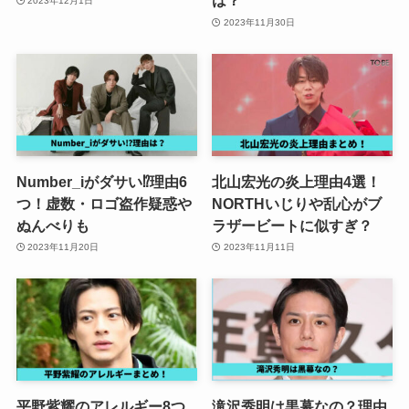
は？
2023年12月1日
2023年11月30日
Number_iがダサい⁉理由6
北山宏光の炎上理由4選！
つ！虚数・ロゴ盗作疑惑や
NORTHいじりや乱心がブ
ぬんべりも
ラザービートに似すぎ？
2023年11月20日
2023年11月11日
平野紫耀のアレルギー8つ
滝沢秀明は黒幕なの？理由