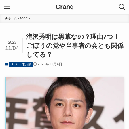
Cranq
ホーム
TOBE
滝沢秀明は黒幕なの？理由7つ！
2023
ごぼうの党や当事者の会とも関係
11/04
してる？
2023年11月4日
TOBE
未分類