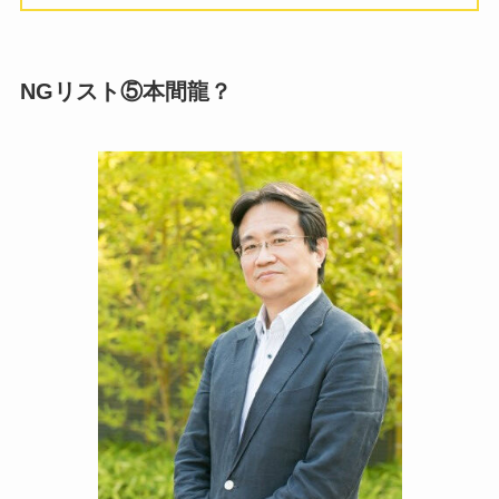
NGリスト⑤本間龍？