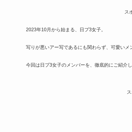
ス
2023年10月から始まる、日プ3女子。
写りが悪いアー写であるにも関わらず、可愛いメ
今回は日プ3女子のメンバーを、徹底的にご紹介
ス