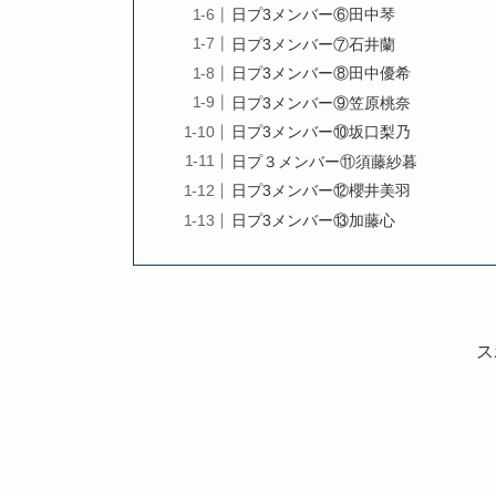
日プ3メンバー⑥田中琴
日プ3メンバー⑦石井蘭
日プ3メンバー⑧田中優希
日プ3メンバー⑨笠原桃奈
日プ3メンバー⑩坂口梨乃
日プ３メンバー⑪須藤紗暮
日プ3メンバー⑫櫻井美羽
日プ3メンバー⑬加藤心
ス