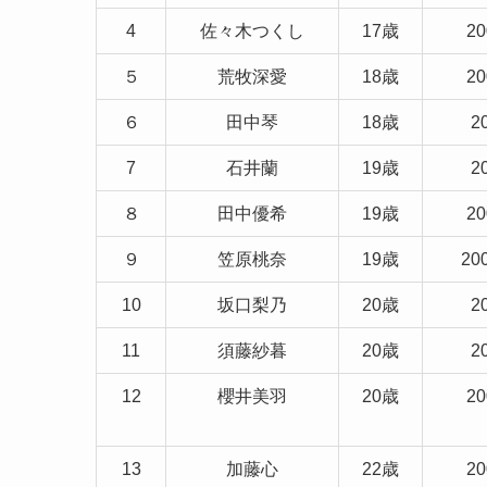
4
佐々木つくし
17歳
2
５
荒牧深愛
18歳
2
６
田中琴
18歳
2
7
石井蘭
19歳
2
８
田中優希
19歳
2
９
笠原桃奈
19歳
20
10
坂口梨乃
20歳
2
11
須藤紗暮
20歳
2
12
櫻井美羽
20歳
2
13
加藤心
22歳
2