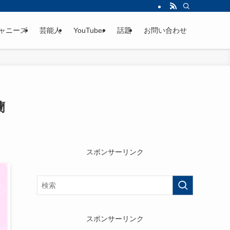
ャニーズ
芸能人
YouTuber
話題
お問い合わせ
蘭
スポンサーリンク
スポンサーリンク