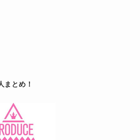
3人まとめ！