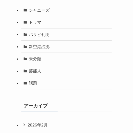
ジャニーズ
ドラマ
パリピ孔明
新空港占拠
未分類
芸能人
話題
アーカイブ
2026年2月