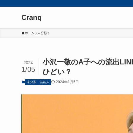
Cranq
ホーム
未分類
小沢一敬のA子への流出LI
2024
1/05
ひどい？
2024年1月5日
未分類
芸能人