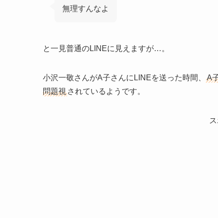
無理すんなよ
と一見普通のLINEに見えますが…。
小沢一敬さんがA子さんにLINEを送った時間、
A
問題視
されているようです。
ス