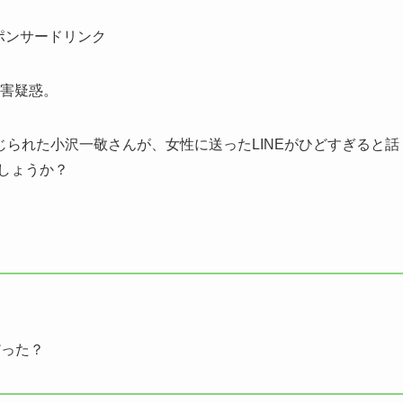
ポンサードリンク
加害疑惑。
られた小沢一敬さんが、女性に送ったLINEがひどすぎると話
でしょうか？
だった？