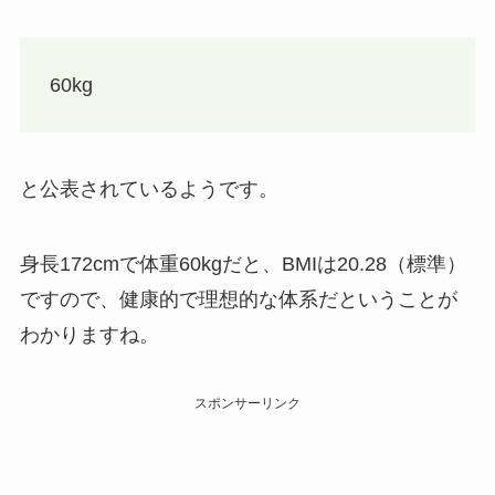
60kg
と公表されているようです。
身長172cmで体重60kgだと、BMIは20.28（標準）
ですので、健康的で理想的な体系だということが
わかりますね。
スポンサーリンク