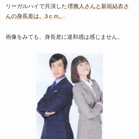
リーガルハイで共演した
堺雅人さんと新垣結衣さ
んの身長差は、3ｃｍ。
画像をみても、身長差に違和感は感じません。