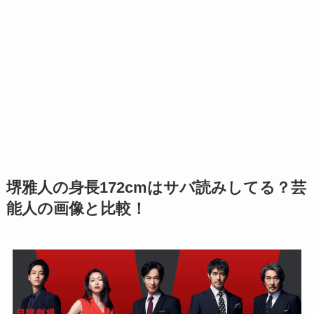
堺雅人の身長172cmはサバ読みしてる？芸
能人の画像と比較！