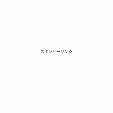
スポンサーリンク