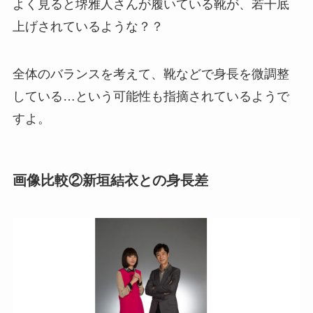
よく見ると堺雅人さんが履いている靴が、若干底
上げされているような？？
全体のバランスを考えて、靴などで身長を微調整
している…という可能性も指摘されているようで
すよ。
画像比較②新垣結衣との身長差