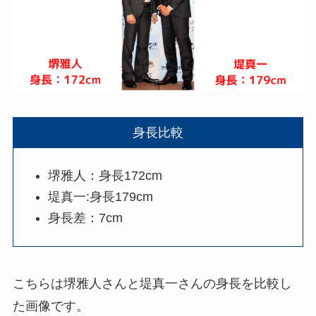
身長比較
堺雅人：身長172cm
堤真一:身長179cm
身長差：7cm
こちらは堺雅人さんと堤真一さんの身長を比較し
た画像です。