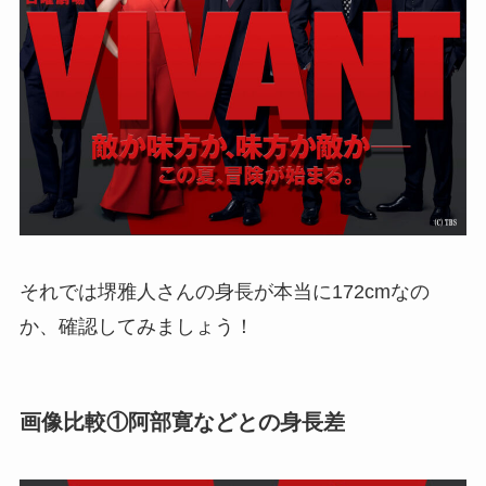
それでは堺雅人さんの身長が本当に172cmなの
か、確認してみましょう！
画像比較①阿部寛などとの身長差