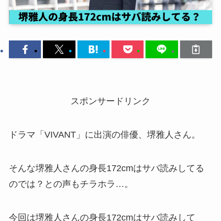
スポンサードリンク
ドラマ「VIVANT」に出演の俳優、堺雅人さん。
そんな堺雅人さんの身長172cmはサバ読みしてる
のでは？との声もチラホラ…。
今回は堺雅人さんの身長172cmはサバ読みして