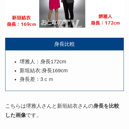
身長比較
堺雅人：身長172cm
新垣結衣:身長169cm
身長差：3ｃｍ
こちらは堺雅人さんと新垣結衣さんの
身長を比較
した画像
です。