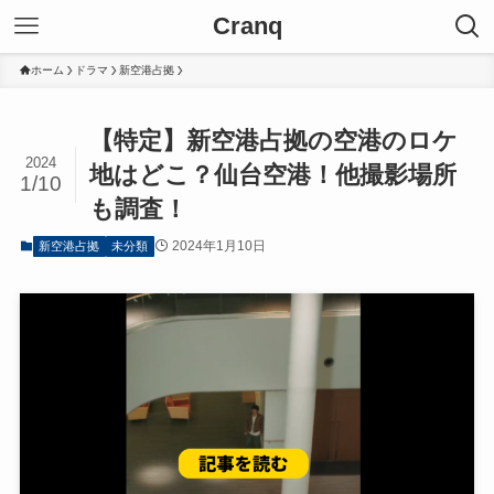
Cranq
ホーム
ドラマ
新空港占拠
【特定】新空港占拠の空港のロケ
2024
地はどこ？仙台空港！他撮影場所
1/10
も調査！
2024年1月10日
新空港占拠
未分類