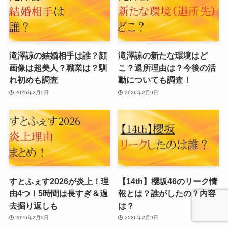
滝澤諒の結婚相手は誰？顔
滝澤諒の新たな環境はど
画像は超美人？職業は？馴
こ？退所理由は？今後の活
れ初めも調査
動についても調査！
2026年2月9日
2026年2月9日
すとふぇす2026が炎上！理
【14th】櫻坂46のリーク情
由4つ！5時間は長すぎ＆過
報とは？誰がしたの？内容
去掘り返しも
は？
2026年2月9日
2026年2月9日