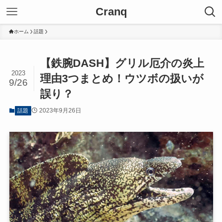
Cranq
ホーム
話題
【鉄腕DASH】グリル厄介の炎上
2023
理由3つまとめ！ウツボの扱いが
9/26
誤り？
2023年9月26日
話題