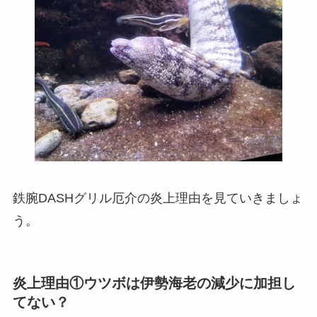
鉄腕DASHグリル厄介の炎上理由を見ていきましょ
う。
炎上理由①ウツボは伊勢海老の減少に加担し
てない？