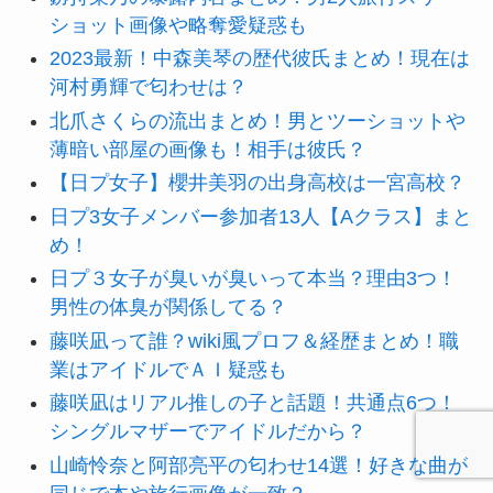
ショット画像や略奪愛疑惑も
2023最新！中森美琴の歴代彼氏まとめ！現在は
河村勇輝で匂わせは？
北爪さくらの流出まとめ！男とツーショットや
薄暗い部屋の画像も！相手は彼氏？
【日プ女子】櫻井美羽の出身高校は一宮高校？
日プ3女子メンバー参加者13人【Aクラス】まと
め！
日プ３女子が臭いが臭いって本当？理由3つ！
男性の体臭が関係してる？
藤咲凪って誰？wiki風プロフ＆経歴まとめ！職
業はアイドルでＡＩ疑惑も
藤咲凪はリアル推しの子と話題！共通点6つ！
シングルマザーでアイドルだから？
山崎怜奈と阿部亮平の匂わせ14選！好きな曲が