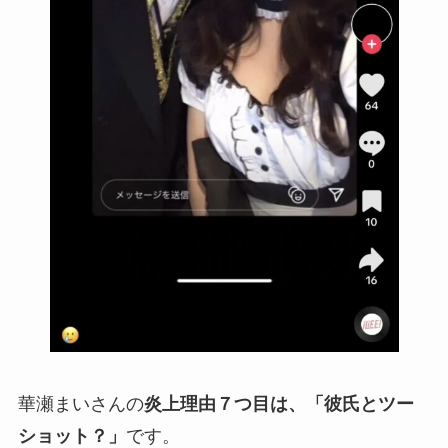
華瀬まいさんの
炎上理由７つ目は、「彼氏とツー
ショット？」
です。