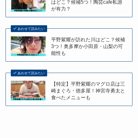
はどこ？候補5つ！陶芸cafe私游
が有力？
あわせて読みたい
平野紫耀が訪れた川はどこ？候補
3つ！奥多摩か小田原・山梨の可
能性も
あわせて読みたい
【特定】平野紫耀のマグロ店は三
崎まぐろ・徳多屋！神宮寺勇太と
食べたメニューも