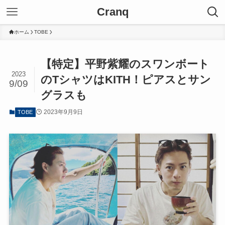
Cranq
ホーム
TOBE
【特定】平野紫耀のスワンボート
2023
のTシャツはKITH！ピアスとサン
9/09
グラスも
2023年9月9日
TOBE