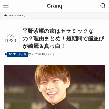
Cranq
ホーム
TOBE
平野紫耀の歯はセラミックな
2023
の？理由まとめ！短期間で歯並び
10/29
が綺麗＆真っ白！
2023年10月29日
TOBE
未分類